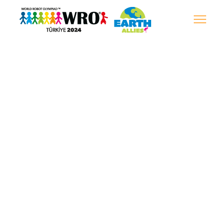
Sed do eiusmod
tempor incididunt
ut labore et
dolore magna